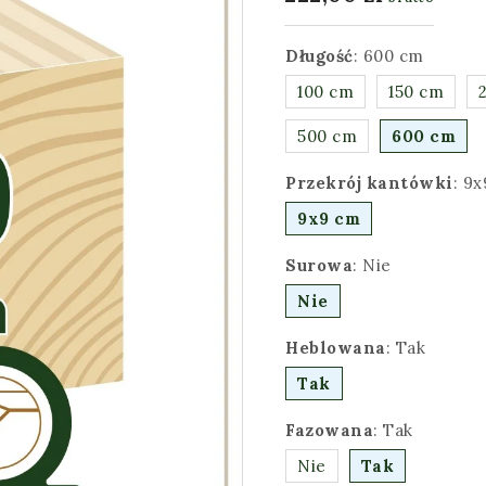
Długość
:
600 cm
100 cm
150 cm
500 cm
600 cm
Przekrój kantówki
:
9x
9x9 cm
Surowa
:
Nie
Nie
Heblowana
:
Tak
Tak
Fazowana
:
Tak
Nie
Tak