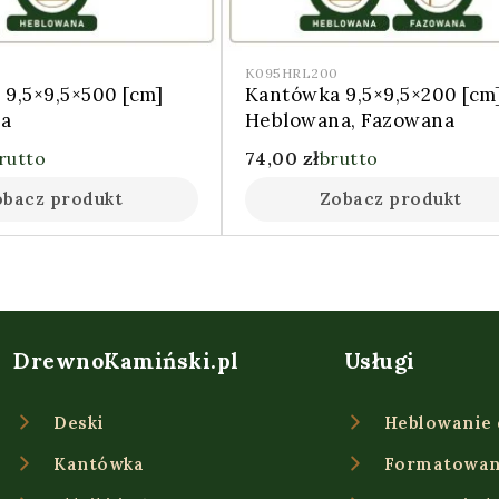
K095HRL200
9,5×9,5×500 [cm]
Kantówka 9,5×9,5×200 [cm
a
Heblowana, Fazowana
rutto
74,00
zł
brutto
obacz produkt
Zobacz produkt
DrewnoKamiński.pl
Usługi
Deski
Heblowanie
Kantówka
Formatowan