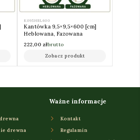
K095HRL600
]
Kantówka 9,5×9,5×600 [cm]
Heblowana, Fazowana
222,00
zł
brutto
Zobacz produkt
Ważne informacje
 drewna
Kontakt
ie drewna
Regulamin