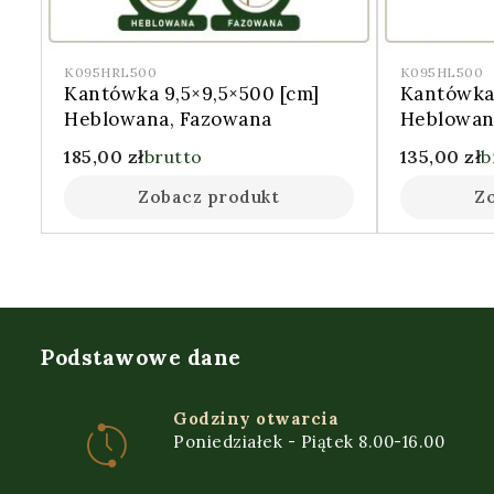
K095HRL500
K095HL500
Kantówka 9,5×9,5×500 [cm]
Kantówka 
Heblowana, Fazowana
Heblowan
185,00
zł
brutto
135,00
zł
b
Zobacz produkt
Z
Podstawowe dane
Godziny otwarcia
Poniedziałek - Piątek 8.00-16.00