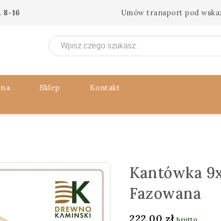
 8-16
Umów transport pod wska
Wyszukiwarka
produktów
wna
Sklep
Kontakt
Kantówka 9x
Fazowana
222,00
zł
brutto