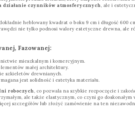
a działanie czynników atmosferycznych
, ale i estety
 dokładnie heblowany kwadrat o boku 9 cm i długość 600 c
rawędzi nie tylko podnosi walory estetyczne drewna, ale r
anej, Fazowanej:
wnictwie mieszkalnym i komercyjnym.
 elementów małej architektury.
ie szkieletów drewnianych.
magana jest solidność i estetyka materiału.
dni roboczych
, co pozwala na szybkie rozpoczęcie i zako
rzymałym, ale także elastycznym, co czyni go doskonałym w
 więcej szczegółów lub złożyć zamówienie na ten niezawodn