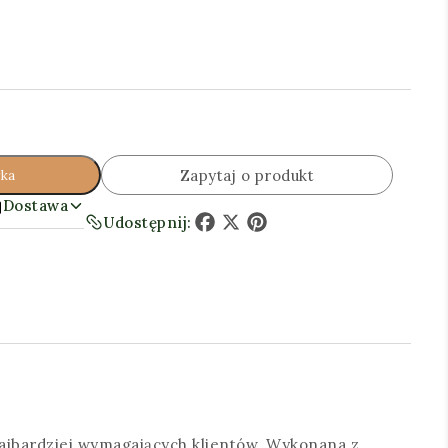
Zapytaj o produkt
yka
Dostawa
Udostępnij:
Facebook
X
Pinterest
 najbardziej wymagających klientów. Wykonana z