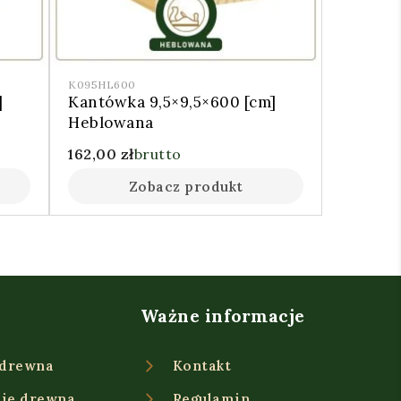
K095HL600
]
Kantówka 9,5×9,5×600 [cm]
Heblowana
162,00
zł
brutto
Zobacz produkt
Ważne informacje
 drewna
Kontakt
ie drewna
Regulamin