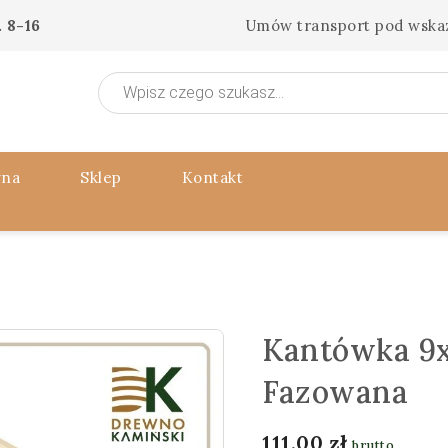
 8-16
Umów transport pod wska
Wyszukiwarka
produktów
wna
Sklep
Kontakt
Kantówka 9x
Fazowana
111,00
zł
brutto