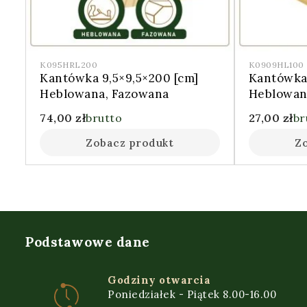
K095HRL200
K0909HL100
Kantówka 9,5×9,5×200 [cm]
Kantówka
Heblowana, Fazowana
Heblowan
74,00
zł
brutto
27,00
zł
br
Zobacz produkt
Z
Podstawowe dane
Godziny otwarcia
Poniedziałek - Piątek 8.00-16.00