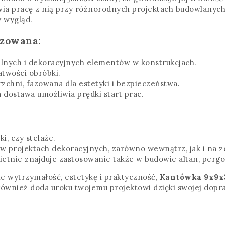
atwia pracę z nią przy różnorodnych projektach budowlany
 wygląd.
azowana:
ralnych i dekoracyjnych elementów w konstrukcjach.
atwości obróbki.
rzchni, fazowana dla estetyki i bezpieczeństwa.
a dostawa umożliwia prędki start prac.
i, czy stelaże.
 projektach dekoracyjnych, zarówno wewnątrz, jak i na 
etnie znajduje zastosowanie także w budowie altan, pergo
ie wytrzymałość, estetykę i praktyczność,
Kantówka 9x9x
e również doda uroku twojemu projektowi dzięki swojej dop