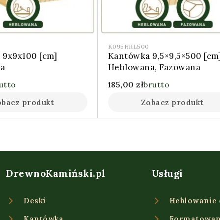
K095HRL500
 9x9x100 [cm]
Kantówka 9,5×9,5×500 [cm
a
Heblowana, Fazowana
utto
185,00
zł
brutto
obacz produkt
Zobacz produkt
DrewnoKamiński.pl
Usługi
Deski
Heblowanie
Kantówka
Formatowan