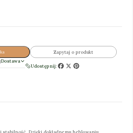
Zapytaj o produkt
yka
Dostawa
Udostępnij:
Facebook
X
Pinterest
 i stabilność. Dzięki dokładnemu heblowaniu,