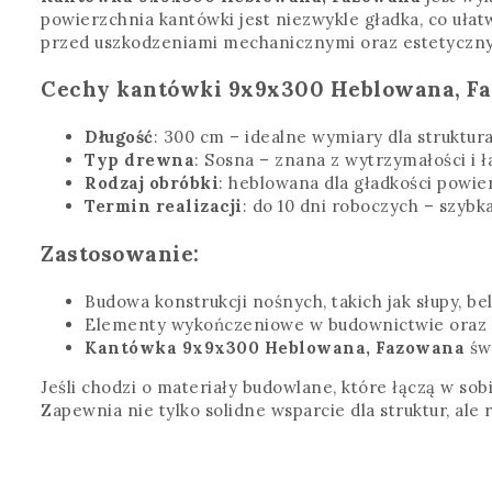
powierzchnia kantówki jest niezwykle gładka, co uł
przed uszkodzeniami mechanicznymi oraz estetyczny
Cechy kantówki 9x9x300 Heblowana, F
Długość
: 300 cm – idealne wymiary dla struktu
Typ drewna
: Sosna – znana z wytrzymałości i ł
Rodzaj obróbki
: heblowana dla gładkości powie
Termin realizacji
: do 10 dni roboczych – szybk
Zastosowanie:
Budowa konstrukcji nośnych, takich jak słupy, belk
Elementy wykończeniowe w budownictwie oraz w
Kantówka 9x9x300 Heblowana, Fazowana
świ
Jeśli chodzi o materiały budowlane, które łączą w sob
Zapewnia nie tylko solidne wsparcie dla struktur, al