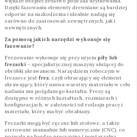
większe bezpieczeństwo podczas użytkowania.
Dzięki fazowaniu elementy drewniane są bardziej
odporne na uszkodzenia i idealnie nadają się
zarówno do zastosowań zewnętrznych, jak i
wewnętrznych.
Za pomocą jakich narzędzi wykonuje się
fazowanie?
Frezowanie wykonuje się przy użyciu
piły lub
frezarki
– specjalistycznej maszyny służącej do
obróbki skrawaniem. Narzędziem roboczym w
frezarce jest
frez
, czyli obracający się element
skrawający, który usuwa warstwy materiału w celu
nadania mu pożądanego kształtu. Frezy są
dostępne w różnych kształtach, rozmiarach i
konfiguracjach, w zależności od rodzaju pracy i
materiału, który ma być obrabiany.
Frezarki mogą być ręczne lub stołowe, a także
sterowane manualnie lub numerycznie (CNC), co
pozwala na bardzo precyzyjną i powtarzalną