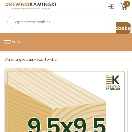
0
Wyszukiwarka
produktów
MENU
Strona główna
-
Kantówka