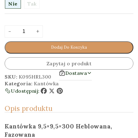
Nie
Tak
ilość
Alternative:
-
+
Kantówka
9,5x9,5x300
Dodaj Do Koszyka
[cm]
Heblowana,
Fazowana
Zapytaj o produkt
Dostawa
SKU:
K095HRL300
Kategoria:
Kantówka
Udostępnij:
Facebook
X
Pinterest
Opis produktu
Kantówka 9,5×9,5×300 Heblowana,
Fazowana