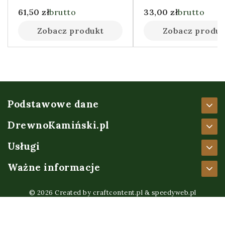
61,50
zł
brutto
33,00
zł
brutto
Zobacz produkt
Zobacz produk
Podstawowe dane
DrewnoKamiński.pl
Usługi
Ważne informacje
© 2026 Created by
craftcontent.pl
&
speedyweb.pl