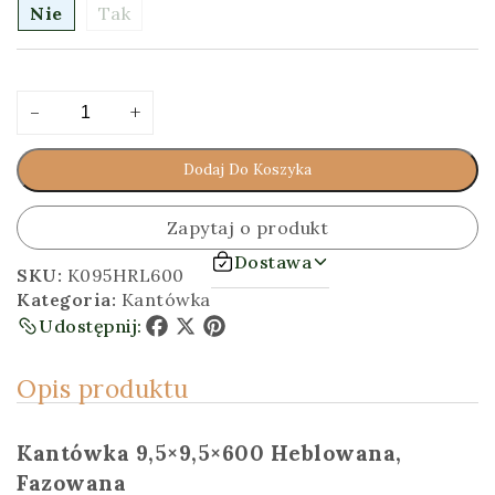
Nie
Tak
ilość
Alternative:
-
+
Kantówka
9,5x9,5x600
Dodaj Do Koszyka
[cm]
Heblowana,
Fazowana
Zapytaj o produkt
Dostawa
SKU:
K095HRL600
Kategoria:
Kantówka
Udostępnij:
Facebook
X
Pinterest
Opis produktu
Kantówka 9,5×9,5×600 Heblowana,
Fazowana