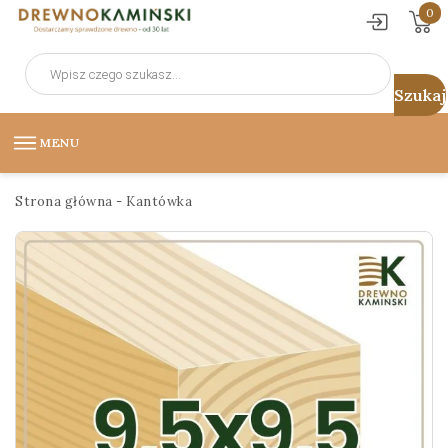
0
Wyszukiwarka
produktów
MENU
Strona główna
-
Kantówka