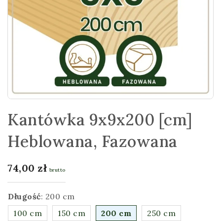
Kantówka 9x9x200 [cm]
Heblowana, Fazowana
74,00
zł
brutto
Długość
:
200 cm
100 cm
150 cm
200 cm
250 cm