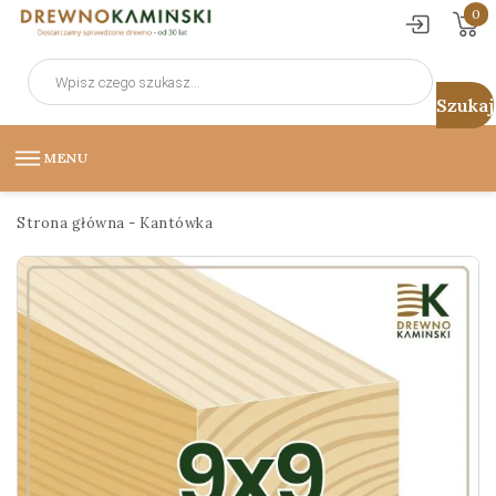
0
Wyszukiwarka
produktów
MENU
Strona główna
-
Kantówka