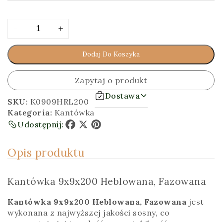
ilość
Alternative:
-
+
Kantówka
9x9x200
Dodaj Do Koszyka
[cm]
Heblowana,
Fazowana
Zapytaj o produkt
Dostawa
SKU:
K0909HRL200
Kategoria:
Kantówka
Udostępnij:
Facebook
X
Pinterest
Opis produktu
Kantówka 9x9x200 Heblowana, Fazowana
Kantówka 9x9x200 Heblowana, Fazowana
jest
wykonana z najwyższej jakości sosny, co