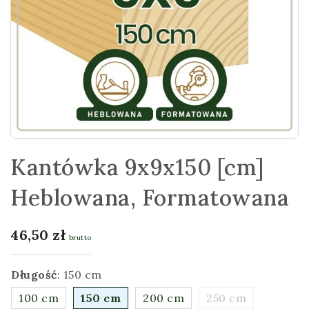
Kantówka 9x9x150 [cm]
Heblowana, Formatowana
46,50
zł
brutto
Długość
:
150 cm
100 cm
150 cm
200 cm
250 cm