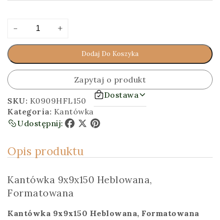
ilość
Alternative:
-
+
Kantówka
9x9x150
Dodaj Do Koszyka
[cm]
Heblowana,
Formatowana
Zapytaj o produkt
Dostawa
SKU:
K0909HFL150
Kategoria:
Kantówka
Udostępnij:
Facebook
X
Pinterest
Opis produktu
Kantówka 9x9x150 Heblowana,
Formatowana
Kantówka 9x9x150 Heblowana, Formatowana