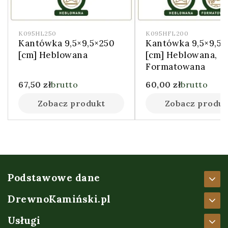
K095HL250
K095HFL200
Kantówka 9,5×9,5×250
Kantówka 9,5×9,5
[cm] Heblowana
[cm] Heblowana,
Formatowana
67,50
zł
brutto
60,00
zł
brutto
Zobacz produkt
Zobacz produk
Podstawowe dane
DrewnoKamiński.pl
Usługi