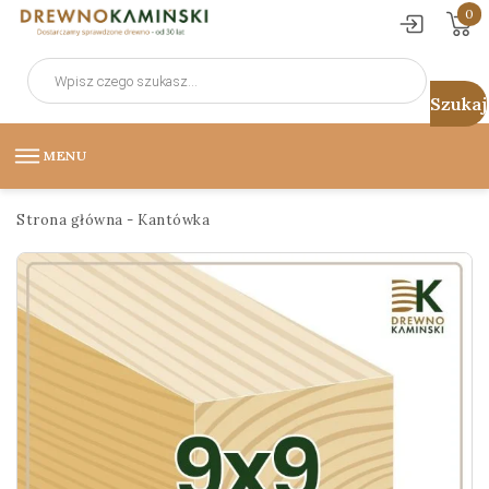
0
Wyszukiwarka
produktów
MENU
Strona główna
-
Kantówka