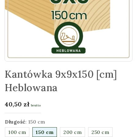
Kantówka 9x9x150 [cm]
Heblowana
40,50
zł
brutto
Długość
:
150 cm
100 cm
150 cm
200 cm
250 cm