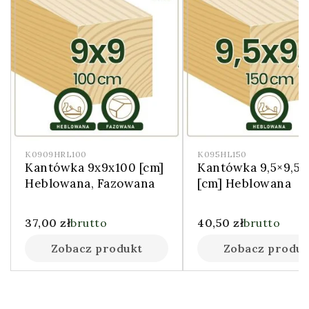
K0909HRL100
K095HL150
Kantówka 9x9x100 [cm]
Kantówka 9,5×9,5×
Heblowana, Fazowana
[cm] Heblowana
37,00
zł
brutto
40,50
zł
brutto
Zobacz produkt
Zobacz produk