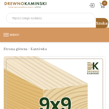
0
Wyszukiwarka
produktów
MENU
Strona główna
-
Kantówka