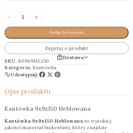
ilość
Alternative:
-
+
Kantówka
9x9x150
Dodaj Do Koszyka
[cm]
Heblowana
Zapytaj o produkt
Dostawa
SKU:
K0909HL150
Kategoria:
Kantówka
Udostępnij:
Facebook
X
Pinterest
Opis produktu
Kantówka 9x9x150 Heblowana
Kantówka 9x9x150 Heblowana
to wysokiej
jakości materiał budowlany, który znajdzie