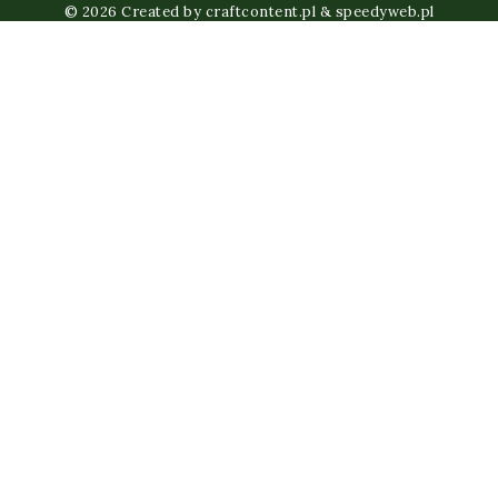
© 2026 Created by
craftcontent.pl
&
speedyweb.pl