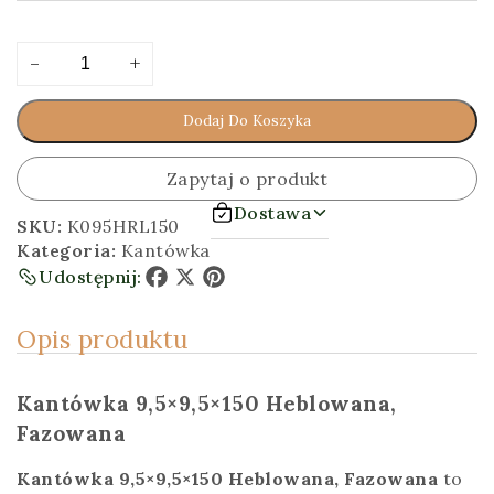
ilość
Alternative:
-
+
Kantówka
9,5x9,5x150
Dodaj Do Koszyka
[cm]
Heblowana,
Fazowana
Zapytaj o produkt
Dostawa
SKU:
K095HRL150
Kategoria:
Kantówka
Udostępnij:
Facebook
X
Pinterest
Opis produktu
Kantówka 9,5×9,5×150 Heblowana,
Fazowana
Kantówka 9,5×9,5×150 Heblowana, Fazowana
to