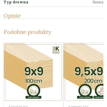
Typ drewna
Sosna
Opinie
Podobne produkty
K0909HL100
K095HFL200