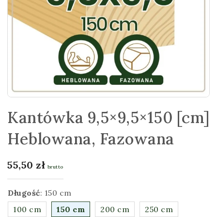
Kantówka 9,5×9,5×150 [cm]
Heblowana, Fazowana
55,50
zł
brutto
Długość
:
150 cm
100 cm
150 cm
200 cm
250 cm