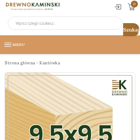
0
Wyszukiwarka
produktów
MENU
Strona główna
-
Kantówka