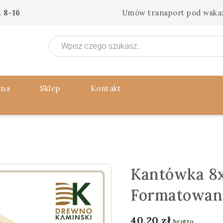
 8-16
Umów transport pod wska
Wyszukiwarka
produktów
wna
Sklep
Kontakt
Kantówka 8x
Formatowan
40,20
zł
brutto