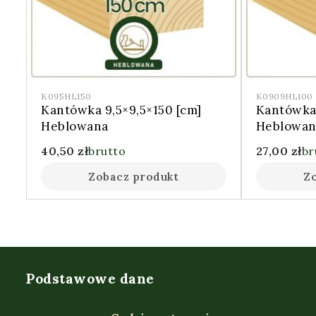
K095HL150
K0909HL100
Kantówka 9,5×9,5×150 [cm]
Kantówka
Heblowana
Heblowan
40,50
zł
brutto
27,00
zł
br
Zobacz produkt
Z
Podstawowe dane