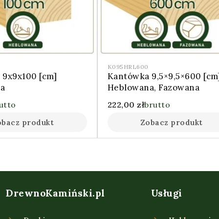
K095HRL600
 9x9x100 [cm]
Kantówka 9,5×9,5×600 [cm
a
Heblowana, Fazowana
utto
222,00
zł
brutto
obacz produkt
Zobacz produkt
DrewnoKamiński.pl
Usługi