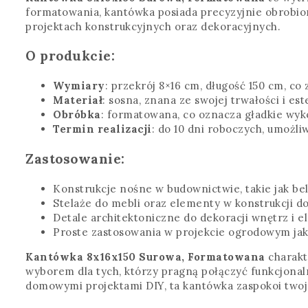
formatowania, kantówka posiada precyzyjnie obrobion
projektach konstrukcyjnych oraz dekoracyjnych.
O produkcie:
Wymiary
: przekrój 8×16 cm, długość 150 cm, co
Materiał
: sosna, znana ze swojej trwałości i e
Obróbka
: formatowana, co oznacza gładkie wy
Termin realizacji
: do 10 dni roboczych, umożli
Zastosowanie:
Konstrukcje nośne w budownictwie, takie jak bel
Stelaże do mebli oraz elementy w konstrukcji 
Detale architektoniczne do dekoracji wnętrz i e
Proste zastosowania w projekcie ogrodowym jak 
Kantówka 8x16x150 Surowa, Formatowana
charakte
wyborem dla tych, którzy pragną połączyć funkcjonal
domowymi projektami DIY, ta kantówka zaspokoi twoje