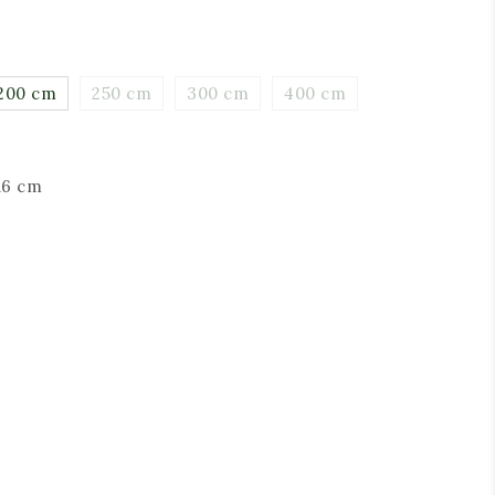
200 cm
250 cm
300 cm
400 cm
16 cm