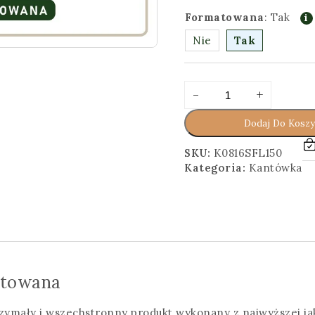
Formatowana
:
Tak
Nie
Tak
ilość
Alternative:
-
+
Kantówka
8x16x150
Dodaj Do Kosz
[cm]
Surowa,
SKU:
K0816SFL150
Formatowana
Kategoria:
Kantówka
atowana
zymały i wszechstronny produkt wykonany z najwyższej ja