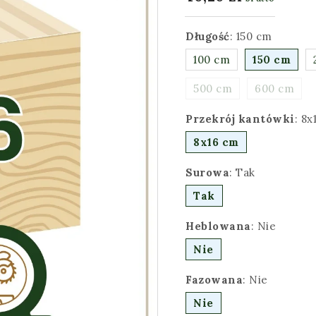
Długość
:
150 cm
100 cm
150 cm
500 cm
600 cm
Przekrój kantówki
:
8x
8x16 cm
Surowa
:
Tak
Tak
Heblowana
:
Nie
Nie
Fazowana
:
Nie
Nie