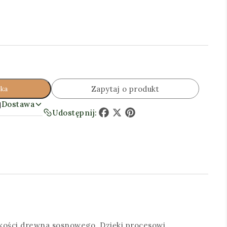
Zapytaj o produkt
yka
Dostawa
Udostępnij:
Facebook
X
Pinterest
kości drewna sosnowego. Dzięki procesowi