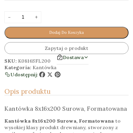
ilość
Alternative:
-
+
Kantówka
8x16x200
Dodaj Do Koszyka
[cm]
Surowa,
Formatowana
Zapytaj o produkt
Dostawa
SKU:
K0816SFL200
Kategoria:
Kantówka
Udostępnij:
Facebook
X
Pinterest
Opis produktu
Kantówka 8x16x200 Surowa, Formatowana
Kantówka 8x16x200 Surowa, Formatowana
to
wysokiej klasy produkt drewniany, stworzony z