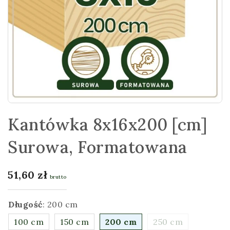
Kantówka 8x16x200 [cm]
Surowa, Formatowana
51,60
zł
brutto
Długość
:
200 cm
100 cm
150 cm
200 cm
250 cm