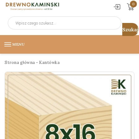
0
Wyszukiwarka
produktów
MENU
Strona główna
-
Kantówka