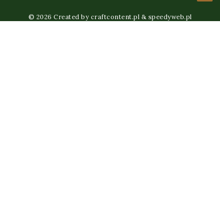
© 2026 Created by
craftcontent.pl
&
speedyweb.pl