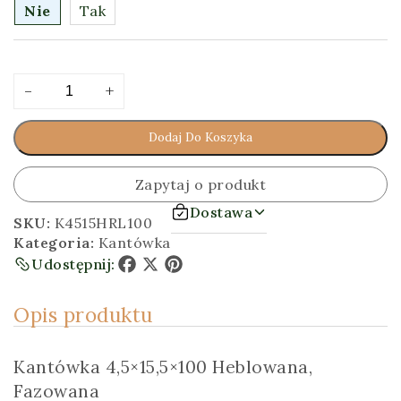
Nie
Tak
ilość
Alternative:
-
+
Kantówka
4,5x15,5x100
Dodaj Do Koszyka
[cm]
Heblowana,
Fazowana
Zapytaj o produkt
Dostawa
SKU:
K4515HRL100
Kategoria:
Kantówka
Udostępnij:
Facebook
X
Pinterest
Opis produktu
Kantówka 4,5×15,5×100 Heblowana,
Fazowana