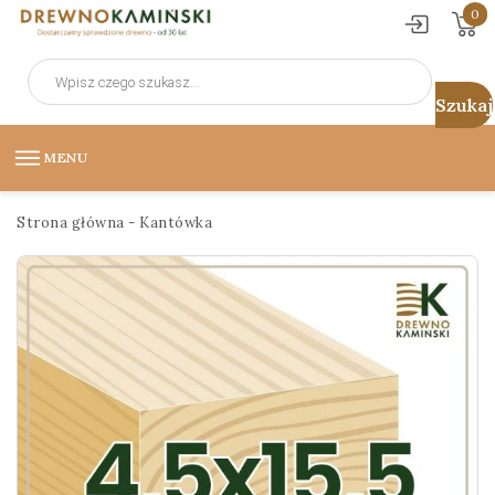
0
Wyszukiwarka
produktów
MENU
Strona główna
-
Kantówka