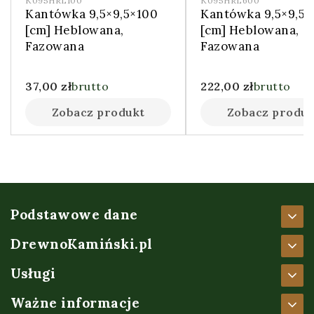
K095HRL100
K095HRL600
Kantówka 9,5×9,5×100
Kantówka 9,5×9,5
[cm] Heblowana,
[cm] Heblowana,
Fazowana
Fazowana
37,00
zł
brutto
222,00
zł
brutto
Zobacz produkt
Zobacz produk
Podstawowe dane
DrewnoKamiński.pl
Usługi
Ważne informacje