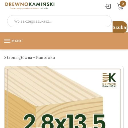
0
Wyszukiwarka
produktów
MENU
Strona główna
-
Kantówka