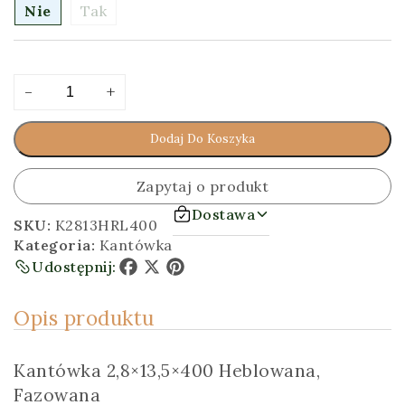
Nie
Tak
ilość
Alternative:
-
+
Kantówka
2,8x13,5x400
Dodaj Do Koszyka
[cm]
Heblowana,
Fazowana
Zapytaj o produkt
Dostawa
SKU:
K2813HRL400
Kategoria:
Kantówka
Udostępnij:
Facebook
X
Pinterest
Opis produktu
Kantówka 2,8×13,5×400 Heblowana,
Fazowana