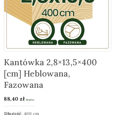
Kantówka 2,8×13,5×400
[cm] Heblowana,
Fazowana
88,40
zł
brutto
Długość
:
400 cm