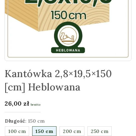
Kantówka 2,8×19,5×150
[cm] Heblowana
26,00
zł
brutto
Długość
:
150 cm
100 cm
150 cm
200 cm
250 cm