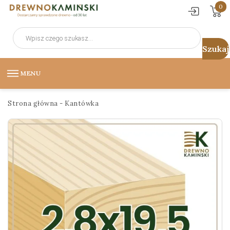
0
Wyszukiwarka
produktów
MENU
Strona główna
-
Kantówka