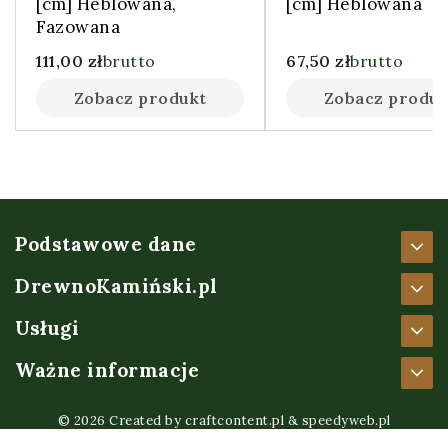
[cm] Heblowana,
[cm] Heblowana
Fazowana
111,00
zł
brutto
67,50
zł
brutto
Zobacz produkt
Zobacz produk
Podstawowe dane
DrewnoKamiński.pl
Usługi
Ważne informacje
© 2026 Created by
craftcontent.pl
&
speedyweb.pl