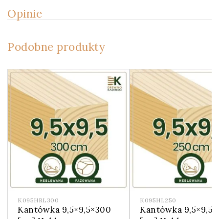
Opinie
Podobne produkty
K095HRL300
K095HL250
Kantówka 9,5×9,5×300
Kantówka 9,5×9,5×