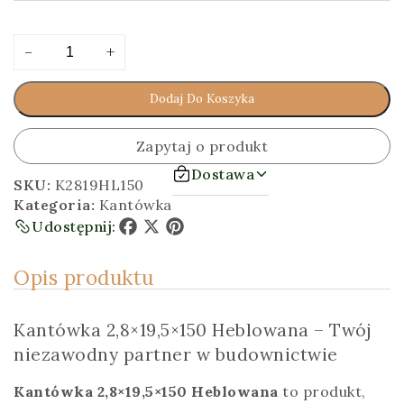
ilość
Alternative:
-
+
Kantówka
2,8x19,5x150
Dodaj Do Koszyka
[cm]
Heblowana
Zapytaj o produkt
Dostawa
SKU:
K2819HL150
Kategoria:
Kantówka
Udostępnij:
Facebook
X
Pinterest
Opis produktu
Kantówka 2,8×19,5×150 Heblowana – Twój
niezawodny partner w budownictwie
Kantówka 2,8×19,5×150 Heblowana
to produkt,