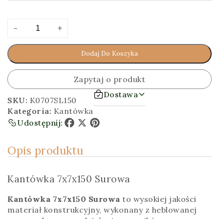
ilość
Alternative:
-
+
Kantówka
7x7x150
Dodaj Do Koszyka
[cm]
Surowa
Zapytaj o produkt
Dostawa
SKU:
K0707SL150
Kategoria:
Kantówka
Udostępnij:
Facebook
X
Pinterest
Opis produktu
Kantówka 7x7x150 Surowa
Kantówka 7x7x150 Surowa
to wysokiej jakości
materiał konstrukcyjny, wykonany z heblowanej