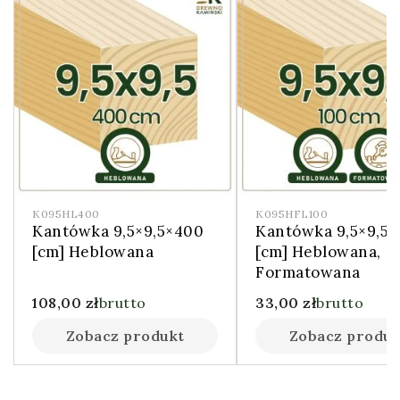
K095HL400
K095HFL100
Kantówka 9,5×9,5×400
Kantówka 9,5×9,5×
[cm] Heblowana
[cm] Heblowana,
Formatowana
108,00
zł
brutto
33,00
zł
brutto
Zobacz produkt
Zobacz produk