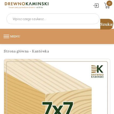
0
Wyszukiwarka
produktów
MENU
Strona główna
-
Kantówka