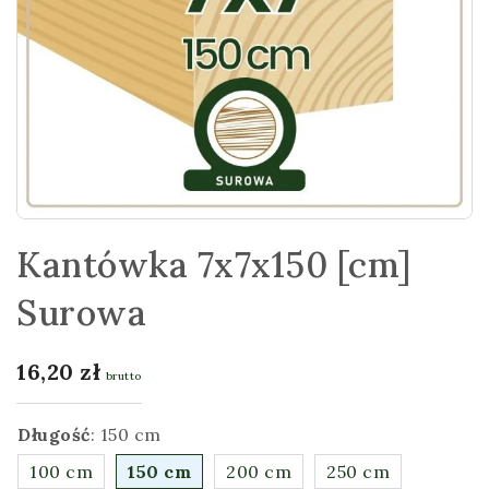
Kantówka 7x7x150 [cm]
Surowa
16,20
zł
brutto
Długość
:
150 cm
100 cm
150 cm
200 cm
250 cm