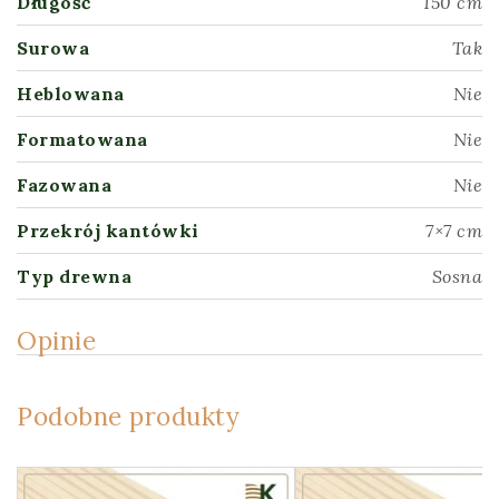
Długość
150 cm
Surowa
Tak
Heblowana
Nie
Formatowana
Nie
Fazowana
Nie
Przekrój kantówki
7×7 cm
Typ drewna
Sosna
Opinie
Podobne produkty