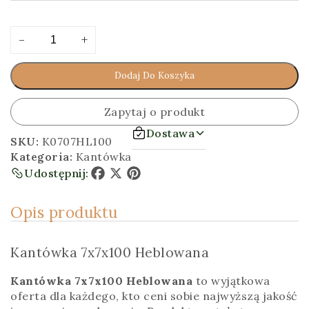
ilość
Alternative:
-
+
Kantówka
7x7x100
Dodaj Do Koszyka
[cm]
Heblowana
Zapytaj o produkt
Dostawa
SKU:
K0707HL100
Kategoria:
Kantówka
Udostępnij:
Facebook
X
Pinterest
Opis produktu
Kantówka 7x7x100 Heblowana
Kantówka 7x7x100 Heblowana
to wyjątkowa
oferta dla każdego, kto ceni sobie najwyższą jakość