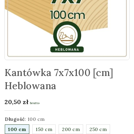
Kantówka 7x7x100 [cm]
Heblowana
20,50
zł
brutto
Długość
:
100 cm
100 cm
150 cm
200 cm
250 cm