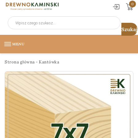
0
Wyszukiwarka
produktów
MENU
Strona główna
-
Kantówka