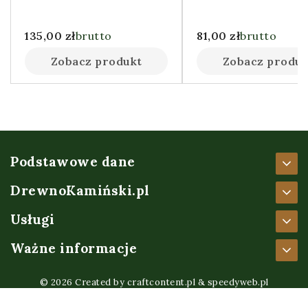
135,00
zł
brutto
81,00
zł
brutto
Zobacz produkt
Zobacz produk
Podstawowe dane
DrewnoKamiński.pl
Usługi
Ważne informacje
© 2026 Created by
craftcontent.pl
&
speedyweb.pl