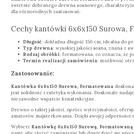
świetnie dobranego drewna sosnowego, charakteryzu
dla różnorodnych zastosowań.
Cechy kantówki 6x6x150 Surowa, 
Długość
: dokładna długość 150 cm, idealna do
Typ drewna
: wysokiej jakości sosna, znana z s
Rodzaj obróbki
: formatowana, co oznacza, że p
Termin realizacji zamówienia
: możliwość otr
Zastosowanie:
Kantówka 6x6x150 Surowa, Formatowana
doskonal
jest solidność i estetyka wykonania. Doskonale nadaj
niezawodne wsparcie konstrukcyjne.
Drewno o takiej jakości, oprócz wytrzymałości, oferuj
amatorów majsterkowania. Dzięki swojej odporności 
Wybierz
Kantówkę 6x6x150 Surową, Formatowaną
nami, aby złożyć zamówienie lub dowiedzieć się więce