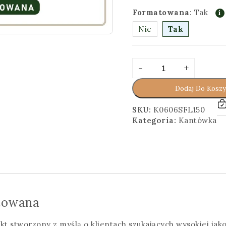
Formatowana
:
Tak
Nie
Tak
ilość
Alternative:
-
+
Kantówka
6x6x150
Dodaj Do Kosz
[cm]
Surowa,
SKU:
K0606SFL150
Formatowana
Kategoria:
Kantówka
towana
kt stworzony z myślą o klientach szukających wysokiej ja