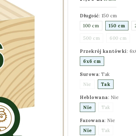
Długość
:
150 cm
100 cm
150 cm
500 cm
600 cm
Przekrój kantówki
:
6x
6x6 cm
Surowa
:
Tak
Nie
Tak
Heblowana
:
Nie
Nie
Tak
Fazowana
:
Nie
Nie
Tak