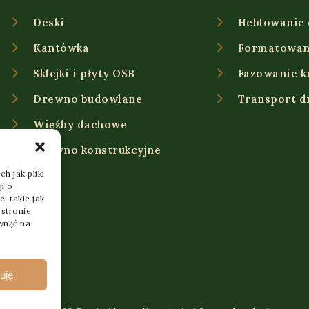
Deski
Heblowanie
Kantówka
Formatowan
Sklejki i płyty OSB
Fazowanie k
Drewno budowlane
Transport 
Więźby dachowe
Drewno konstrukcyjne
h jak pliki
i o
, takie jak
stronie.
ynąć na
uję