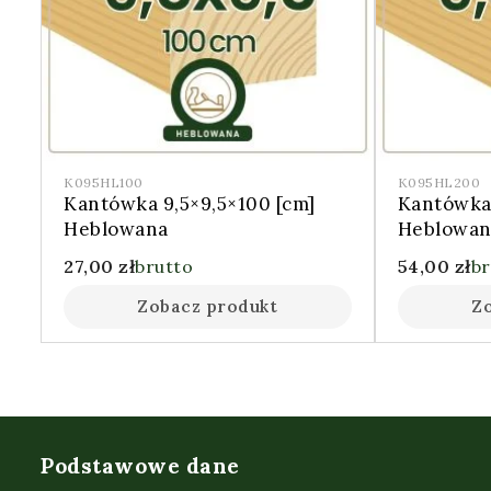
K095HL100
K095HL200
Kantówka 9,5×9,5×100 [cm]
Kantówka 
Heblowana
Heblowan
27,00
zł
brutto
54,00
zł
br
Zobacz produkt
Z
Podstawowe dane