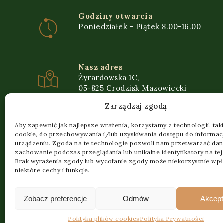
Godziny otwarcia
Poniedziałek - Piątek 8.00-16.00
Nasz adres
Żyrardowska 1C,
05-825 Grodzisk Mazowiecki
Zarządzaj zgodą
Kontakt telefoniczny
Aby zapewnić jak najlepsze wrażenia, korzystamy z technologii, takic
+48 22 792 00 31
cookie, do przechowywania i/lub uzyskiwania dostępu do informacj
urządzeniu. Zgoda na te technologie pozwoli nam przetwarzać dane
zachowanie podczas przeglądania lub unikalne identyfikatory na tej 
Brak wyrażenia zgody lub wycofanie zgody może niekorzystnie wpł
Wyceny
niektóre cechy i funkcje.
drewno.kaminski@gmail.com
Zobacz preferencje
Odmów
Akcept
Polityka plików cookies
Polityka Prywatności