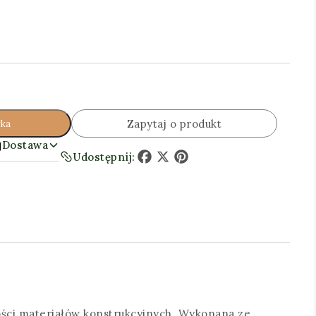
Zapytaj o produkt
yka
Dostawa
Udostępnij:
Facebook
X
Pinterest
kości materiałów konstrukcyjnych. Wykonana ze