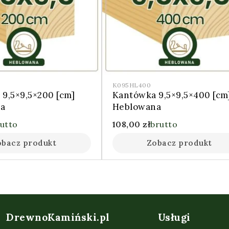
K095HL400
9,5×9,5×200 [cm]
Kantówka 9,5×9,5×400 [cm
a
Heblowana
utto
108,00
zł
brutto
obacz produkt
Zobacz produkt
DrewnoKamiński.pl
Usługi