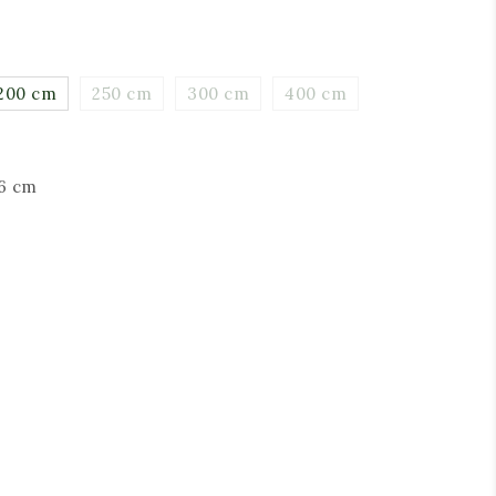
200 cm
250 cm
300 cm
400 cm
6 cm