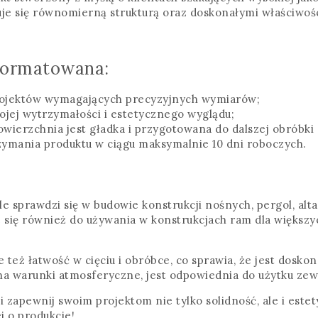
je się równomierną strukturą oraz doskonałymi właściwoś
Formatowana:
 projektów wymagających precyzyjnych wymiarów;
wojej wytrzymałości i estetycznego wyglądu;
owierzchnia jest gładka i przygotowana do dalszej obróbki
zymania produktu w ciągu maksymalnie 10 dni roboczych.
e sprawdzi się w budowie konstrukcji nośnych, pergol, alt
e się również do używania w konstrukcjach ram dla większy
e też łatwość w cięciu i obróbce, co sprawia, że jest dosk
na warunki atmosferyczne, jest odpowiednia do użytku z
i zapewnij swoim projektom nie tylko solidność, ale i estet
j o produkcie!