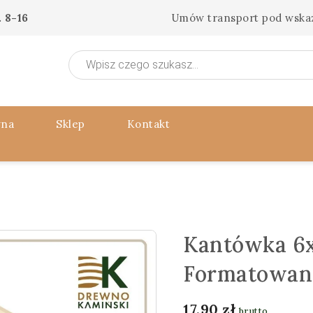
 8-16
Umów transport pod wska
Wyszukiwarka
produktów
wna
Sklep
Kontakt
Kantówka 6x
Formatowan
17,90
zł
brutto