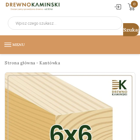
0
Wyszukiwarka
produktów
MENU
Strona główna
-
Kantówka