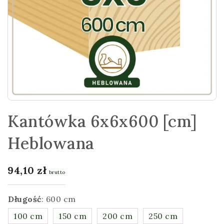
Kantówka 6x6x600 [cm]
Heblowana
94,10
zł
brutto
Długość
:
600 cm
100 cm
150 cm
200 cm
250 cm