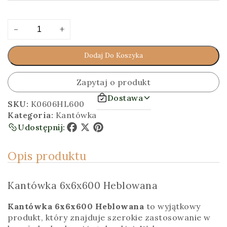
ilość
Alternative:
-
+
Kantówka
6x6x600
Dodaj Do Koszyka
[cm]
Heblowana
Zapytaj o produkt
Dostawa
SKU:
K0606HL600
Kategoria:
Kantówka
Udostępnij:
Facebook
X
Pinterest
Opis produktu
Kantówka 6x6x600 Heblowana
Kantówka 6x6x600 Heblowana
to wyjątkowy
produkt, który znajduje szerokie zastosowanie w