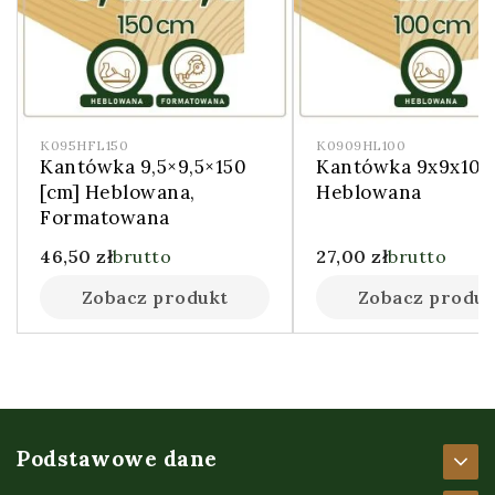
K095HFL150
K0909HL100
Kantówka 9,5×9,5×150
Kantówka 9x9x100
[cm] Heblowana,
Heblowana
Formatowana
46,50
zł
brutto
27,00
zł
brutto
Zobacz produkt
Zobacz produk
Podstawowe dane