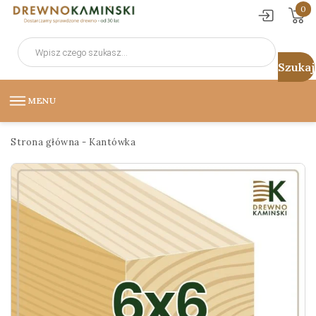
0
Wyszukiwarka
produktów
MENU
Strona główna
-
Kantówka