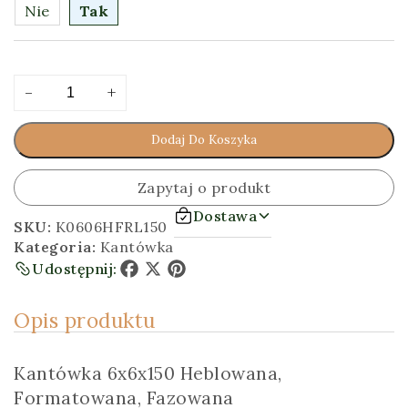
Nie
Tak
ilość
Alternative:
-
+
Kantówka
6x6x150
Dodaj Do Koszyka
[cm]
Heblowana,
Formatowana,
Zapytaj o produkt
Fazowana
Dostawa
SKU:
K0606HFRL150
Kategoria:
Kantówka
Udostępnij:
Facebook
X
Pinterest
Opis produktu
Kantówka 6x6x150 Heblowana,
Formatowana, Fazowana