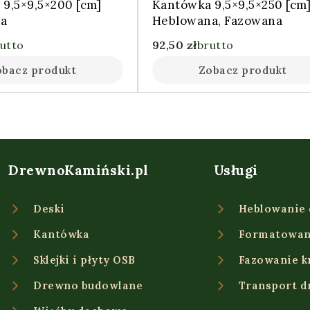
9,5×9,5×200 [cm]
Kantówka 9,5×9,5×250 [cm
a
Heblowana, Fazowana
utto
92,50
zł
brutto
obacz produkt
Zobacz produkt
DrewnoKamiński.pl
Usługi
Deski
Heblowanie
Kantówka
Formatowan
Sklejki i płyty OSB
Fazowanie k
Drewno budowlane
Transport 