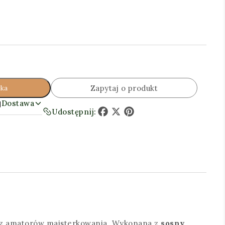
Zapytaj o produkt
yka
Dostawa
Udostępnij:
Facebook
X
Pinterest
raz amatorów majsterkowania. Wykonana z
sosny
,