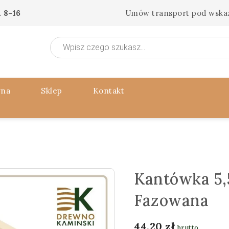
 8-16
Umów transport pod wska
Wyszukiwarka
produktów
wna
Sklep
Kontakt
Kantówka 5,
Fazowana
44,20
zł
brutto