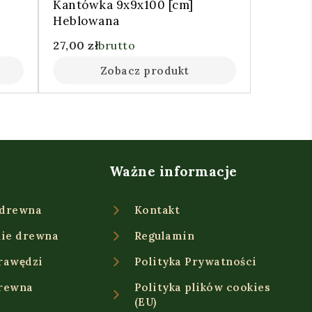
]
Kantówka 9x9x100 [cm]
Heblowana
27,00
zł
brutto
Zobacz produkt
Ważne informacje
 drewna
Kontakt
ie drewna
Regulamin
rawędzi
Polityka Prywatności
drewna
Polityka plików cookies
(EU)