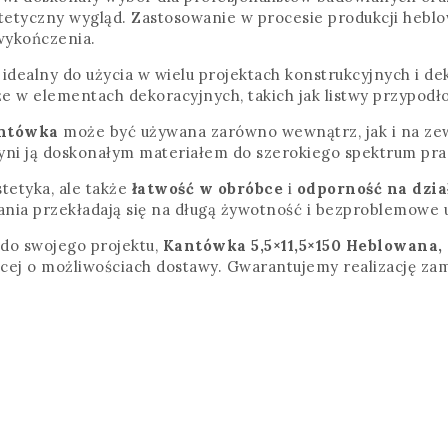
tetyczny wygląd. Zastosowanie w procesie produkcji hebl
wykończenia.
 idealny do użycia w wielu projektach konstrukcyjnych i d
akże w elementach dekoracyjnych, takich jak listwy przypo
ntówka
może być używana zarówno wewnątrz, jak i na zew
zyni ją doskonałym materiałem do szerokiego spektrum pr
tetyka, ale także
łatwość w obróbce
i
odporność na dzi
ania przekładają się na długą żywotność i bezproblemowe 
 do swojego projektu,
Kantówka 5,5×11,5×150 Heblowana,
ięcej o możliwościach dostawy. Gwarantujemy realizację z