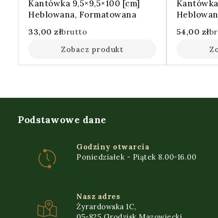
Kantówka 9,5×9,5×100 [cm]
Kantówka 
Heblowana, Formatowana
Heblowan
33,00
zł
brutto
54,00
zł
br
Zobacz produkt
Z
Podstawowe dane
Godziny otwarcia
Poniedziałek - Piątek 8.00-16.00
Nasz adres
Żyrardowska 1C,
05-825 Grodzisk Mazowiecki