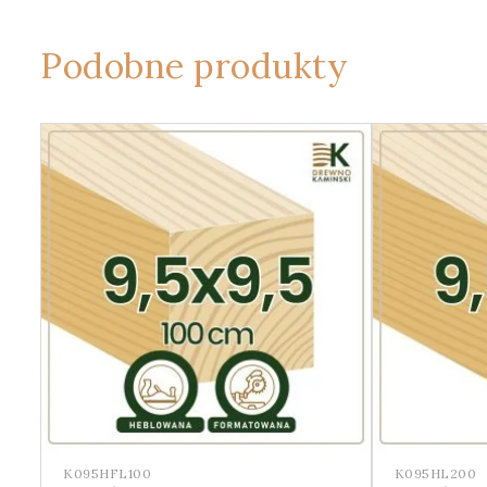
Podobne produkty
K095HFL100
K095HL200