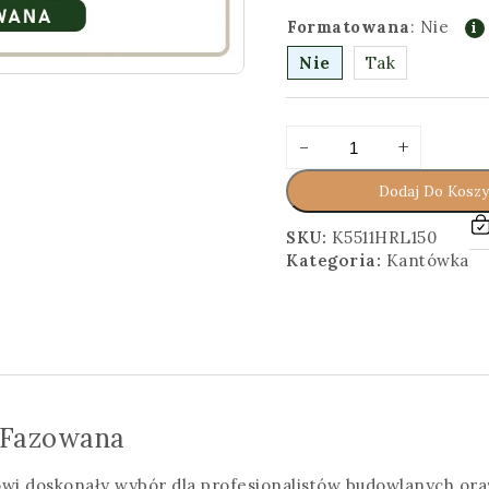
Formatowana
:
Nie
Nie
Tak
ilość
Alternative:
-
+
Kantówka
5,5x11,5x150
Dodaj Do Kosz
[cm]
Heblowana,
SKU:
K5511HRL150
Fazowana
Kategoria:
Kantówka
 Fazowana
wi doskonały wybór dla profesjonalistów budowlanych o