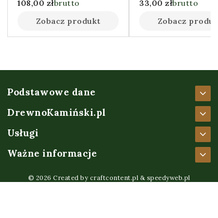
108,00
zł
brutto
33,00
zł
brutto
Zobacz produkt
Zobacz produk
Podstawowe dane
DrewnoKamiński.pl
Usługi
Ważne informacje
© 2026 Created by
craftcontent.pl
&
speedyweb.pl