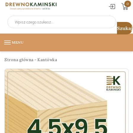
0
Wyszukiwarka
produktów
MENU
Strona główna
-
Kantówka