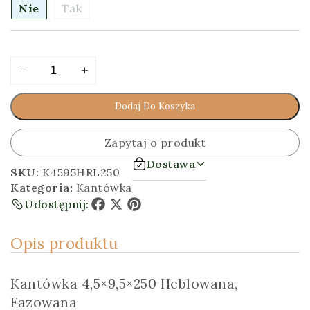
Nie
Tak
ilość
Alternative:
-
+
Kantówka
4,5x9,5x250
Dodaj Do Koszyka
[cm]
Heblowana,
Fazowana
Zapytaj o produkt
Dostawa
SKU:
K4595HRL250
Kategoria:
Kantówka
Udostępnij:
Facebook
X
Pinterest
Opis produktu
Kantówka 4,5×9,5×250 Heblowana,
Fazowana