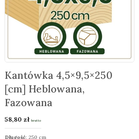
Kantówka 4,5×9,5×250
[cm] Heblowana,
Fazowana
58,80
zł
brutto
Długość
:
250 cm