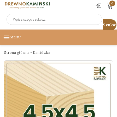
0
Wyszukiwarka
produktów
MENU
Strona główna
-
Kantówka