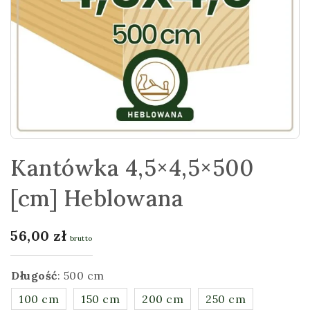
Kantówka 4,5×4,5×500
[cm] Heblowana
56,00
zł
brutto
Długość
:
500 cm
100 cm
150 cm
200 cm
250 cm