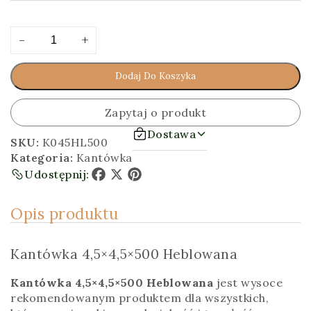
ilość
Alternative:
-
+
Kantówka
4,5x4,5x500
Dodaj Do Koszyka
[cm]
Heblowana
Zapytaj o produkt
Dostawa
SKU:
K045HL500
Kategoria:
Kantówka
Udostępnij:
Facebook
X
Pinterest
Opis produktu
Kantówka 4,5×4,5×500 Heblowana
Kantówka 4,5×4,5×500 Heblowana
jest wysoce
rekomendowanym produktem dla wszystkich,