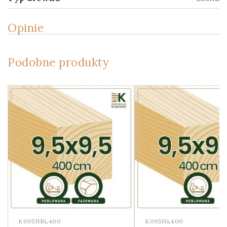
Opinie
Podobne produkty
K095HRL400
K095HL400