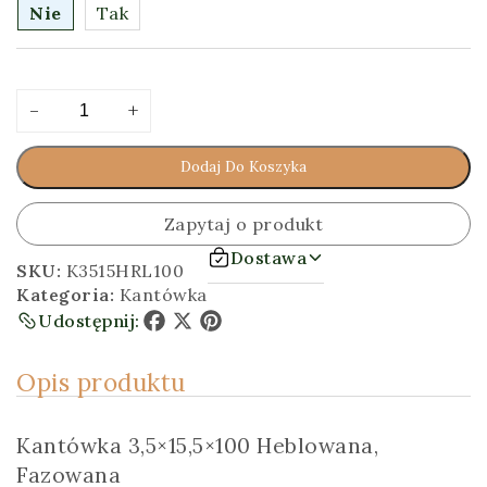
Nie
Tak
ilość
Alternative:
-
+
Kantówka
3,5x15,5x100
Dodaj Do Koszyka
[cm]
Heblowana,
Fazowana
Zapytaj o produkt
Dostawa
SKU:
K3515HRL100
Kategoria:
Kantówka
Udostępnij:
Facebook
X
Pinterest
Opis produktu
Kantówka 3,5×15,5×100 Heblowana,
Fazowana