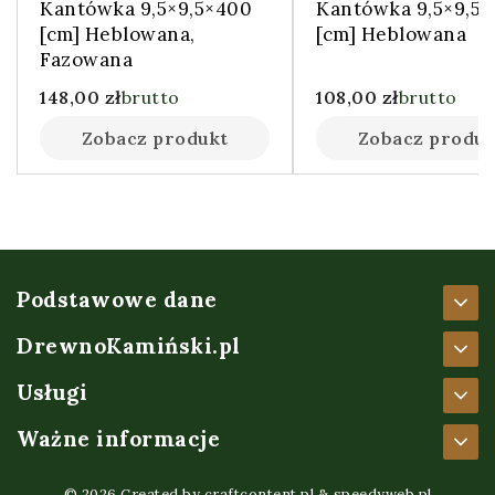
Kantówka 9,5×9,5×400
Kantówka 9,5×9,5
[cm] Heblowana,
[cm] Heblowana
Fazowana
148,00
zł
brutto
108,00
zł
brutto
Zobacz produkt
Zobacz produk
Podstawowe dane
DrewnoKamiński.pl
Usługi
Ważne informacje
© 2026 Created by
craftcontent.pl
&
speedyweb.pl