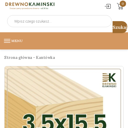
0
Wyszukiwarka
produktów
MENU
Strona główna
-
Kantówka