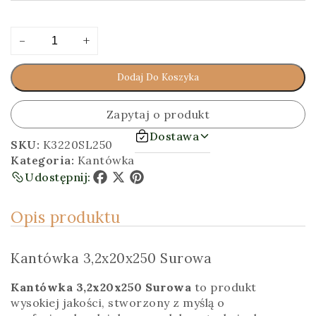
ilość
Alternative:
-
+
Kantówka
3,2x20x250
Dodaj Do Koszyka
[cm]
Surowa
Zapytaj o produkt
Dostawa
SKU:
K3220SL250
Kategoria:
Kantówka
Udostępnij:
Facebook
X
Pinterest
Opis produktu
Kantówka 3,2x20x250 Surowa
Kantówka 3,2x20x250 Surowa
to produkt
wysokiej jakości, stworzony z myślą o