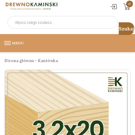
0
Wyszukiwarka
produktów
MENU
Strona główna
-
Kantówka