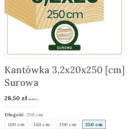
Kantówka 3,2x20x250 [cm]
Surowa
28,50
zł
brutto
Długość
:
250 cm
100 cm
150 cm
200 cm
250 cm