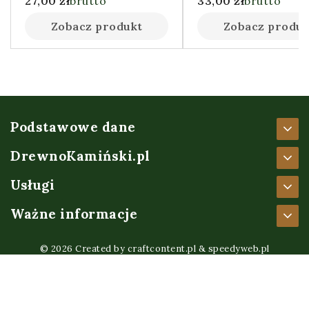
27,00
zł
brutto
33,00
zł
brutto
Zobacz produkt
Zobacz produk
Podstawowe dane
DrewnoKamiński.pl
Usługi
Ważne informacje
© 2026 Created by
craftcontent.pl
&
speedyweb.pl