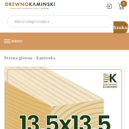
0
Wyszukiwarka
produktów
MENU
Strona główna
-
Kantówka