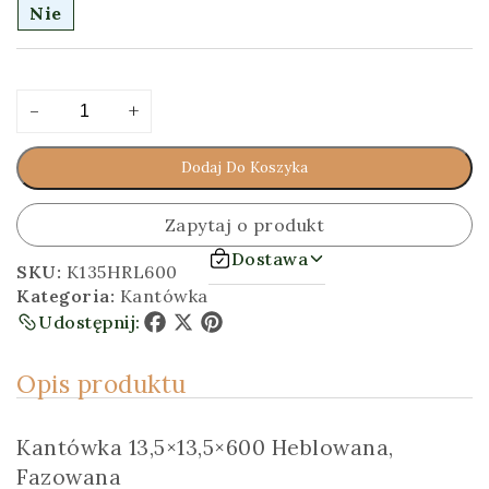
Nie
ilość
Alternative:
-
+
Kantówka
13,5x13,5x600
Dodaj Do Koszyka
[cm]
Heblowana,
Fazowana
Zapytaj o produkt
Dostawa
SKU:
K135HRL600
Kategoria:
Kantówka
Udostępnij:
Facebook
X
Pinterest
Opis produktu
Kantówka 13,5×13,5×600 Heblowana,
Fazowana