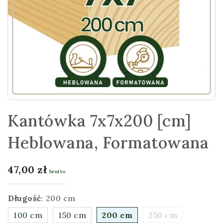
Kantówka 7x7x200 [cm]
Heblowana, Formatowana
47,00
zł
brutto
Długość
:
200 cm
100 cm
150 cm
200 cm
250 cm