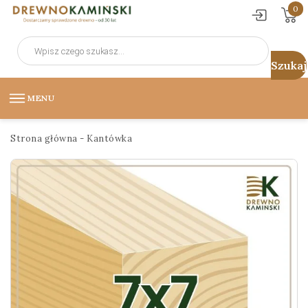
0
Wyszukiwarka
produktów
MENU
Strona główna
-
Kantówka