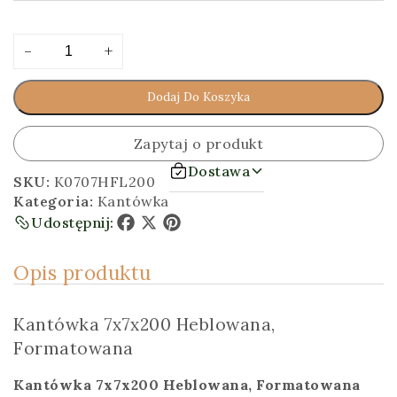
ilość
Alternative:
-
+
Kantówka
7x7x200
Dodaj Do Koszyka
[cm]
Heblowana,
Formatowana
Zapytaj o produkt
Dostawa
SKU:
K0707HFL200
Kategoria:
Kantówka
Udostępnij:
Facebook
X
Pinterest
Opis produktu
Kantówka 7x7x200 Heblowana,
Formatowana
Kantówka 7x7x200 Heblowana, Formatowana