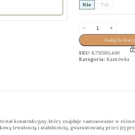
Nie
Tak
ilość
Alternative:
-
+
Kantówka
7,5x15,5x400
Dodaj Do Kosz
[cm]
Heblowana
SKU:
K7515HL400
Kategoria:
Kantówka
teriał konstrukcyjny, który znajduje zastosowanie w róż
ową trwałością i stabilnością, gwarantowaną przez jej prze