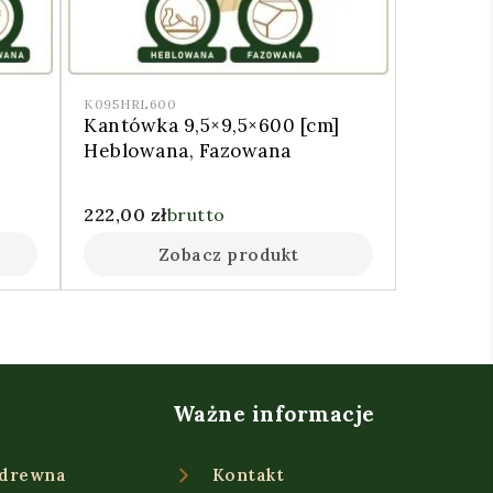
K095HRL600
Kantówka 9,5×9,5×600 [cm]
Heblowana, Fazowana
222,00
zł
brutto
Zobacz produkt
Ważne informacje
 drewna
Kontakt