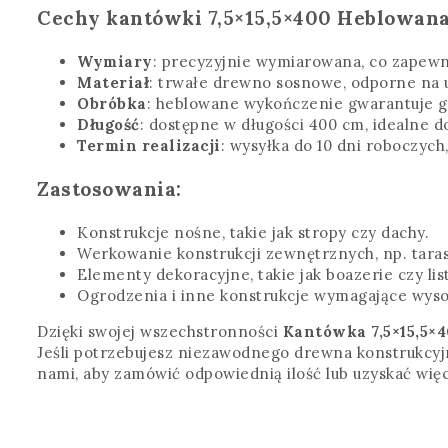
Cechy kantówki 7,5×15,5×400 Heblowana
Wymiary
: precyzyjnie wymiarowana, co zapewni
Materiał
: trwałe drewno sosnowe, odporne na
Obróbka
: heblowane wykończenie gwarantuje gł
Długość
: dostępne w długości 400 cm, idealne d
Termin realizacji
: wysyłka do 10 dni roboczych
Zastosowania:
Konstrukcje nośne, takie jak stropy czy dachy.
Werkowanie konstrukcji zewnętrznych, np. taras
Elementy dekoracyjne, takie jak boazerie czy l
Ogrodzenia i inne konstrukcje wymagające wyso
Dzięki swojej wszechstronności
Kantówka 7,5×15,5×
Jeśli potrzebujesz niezawodnego drewna konstrukcyjn
nami, aby zamówić odpowiednią ilość lub uzyskać więc