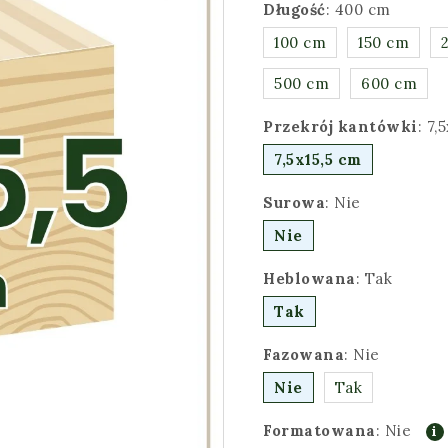
Długość
:
400 cm
100 cm
150 cm
500 cm
600 cm
Przekrój kantówki
:
7,
7,5x15,5 cm
Surowa
:
Nie
Nie
Heblowana
:
Tak
Tak
Fazowana
:
Nie
Nie
Tak
Formatowana
:
Nie