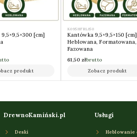
K095HFRL150
9,5×9,5×300 [cm]
Kantówka 9,5×9,5×150 [cm]
a
Heblowana, Formatowana,
Fazowana
utto
61,50
zł
brutto
obacz produkt
Zobacz produkt
DrewnoKamiński.pl
Usługi
Deski
Heblowanie