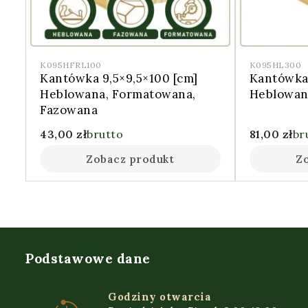
K095HFRL100
K095HL300
Kantówka 9,5×9,5×100 [cm]
Kantówka 
Heblowana, Formatowana,
Heblowan
Fazowana
43,00
zł
brutto
81,00
zł
br
Zobacz produkt
Z
Podstawowe dane
Godziny otwarcia