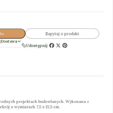
Zapytaj o produkt
yka
Dostawa
Udostępnij:
Facebook
X
Pinterest
norodnych projektach budowlanych. Wykonana z
krój o wymiarach 7,5 x 15,5 cm.