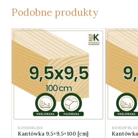
Podobne produkty
K095HRL100
K095HFRL20
Kantówka 9,5×9,5×100 [cm]
Kantówka 