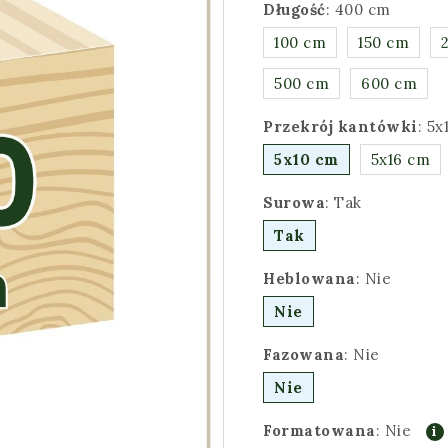
Długość
:
400 cm
100 cm
150 cm
500 cm
600 cm
Przekrój kantówki
:
5x
5x10 cm
5x16 cm
Surowa
:
Tak
Tak
Heblowana
:
Nie
Nie
Fazowana
:
Nie
Nie
Formatowana
:
Nie