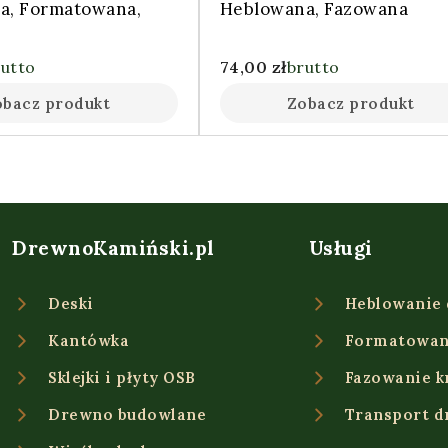
a, Formatowana,
Heblowana, Fazowana
rutto
74,00
zł
brutto
obacz produkt
Zobacz produkt
DrewnoKamiński.pl
Usługi
Deski
Heblowanie
Kantówka
Formatowan
Sklejki i płyty OSB
Fazowanie k
Drewno budowlane
Transport 