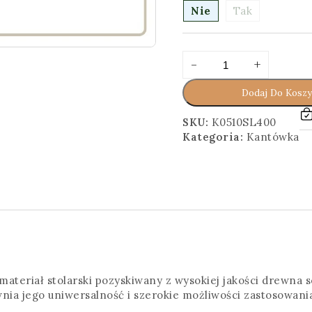
Nie
Tak
ilość
Alternative:
-
+
Kantówka
5x10x400
Dodaj Do Kosz
[cm]
Surowa
SKU:
K0510SL400
Kategoria:
Kantówka
materiał stolarski pozyskiwany z wysokiej jakości drewn
wnia jego uniwersalność i szerokie możliwości zastosowani