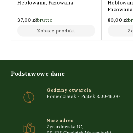
Heblowana, Fazowana
Heblowan
Fazowana
37,00
zł
brutto
80,00
zł
b
Zobacz produkt
Z
Podstawowe dane
Godziny otwarcia
Poniedziałek - Piątek 8.00-16.00
Nasz adres
Żyrardowska 1C,
05-825 Grodzisk Mazowiecki