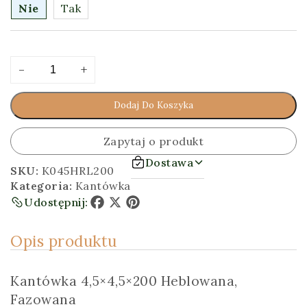
Nie
Tak
ilość
Alternative:
-
+
Kantówka
4,5x4,5x200
Dodaj Do Koszyka
[cm]
Heblowana,
Fazowana
Zapytaj o produkt
Dostawa
SKU:
K045HRL200
Kategoria:
Kantówka
Udostępnij:
Facebook
X
Pinterest
Opis produktu
Kantówka 4,5×4,5×200 Heblowana,
Fazowana