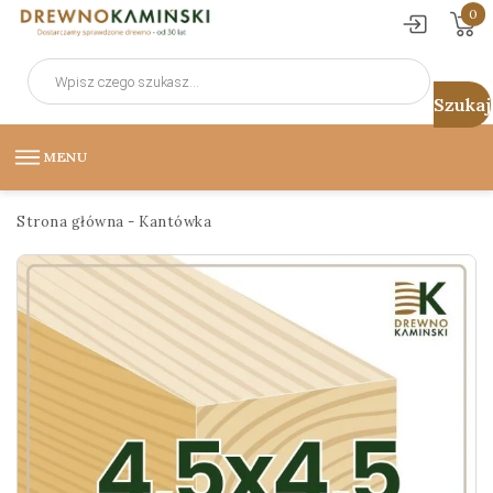
0
Wyszukiwarka
produktów
MENU
Strona główna
-
Kantówka