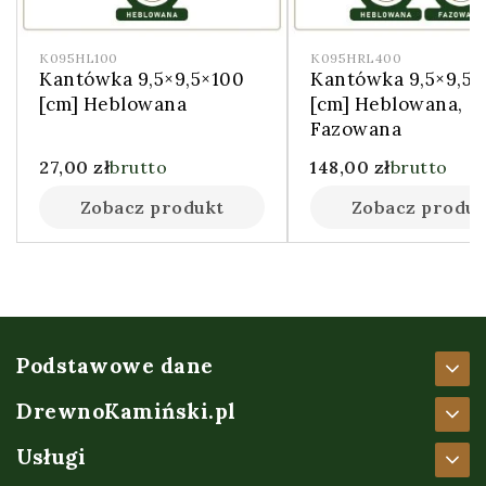
K095HL100
K095HRL400
Kantówka 9,5×9,5×100
Kantówka 9,5×9,5
[cm] Heblowana
[cm] Heblowana,
Fazowana
27,00
zł
brutto
148,00
zł
brutto
Zobacz produkt
Zobacz produk
Podstawowe dane
DrewnoKamiński.pl
Usługi