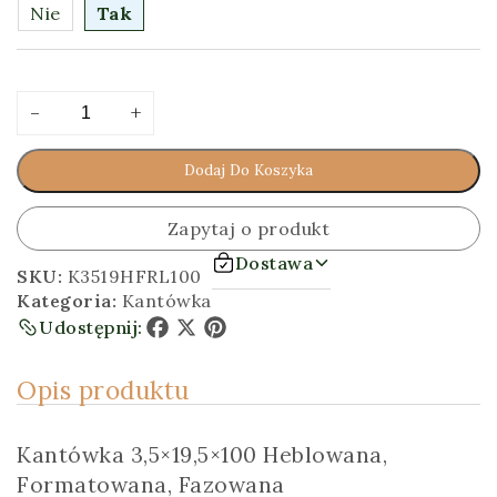
Nie
Tak
ilość
Alternative:
-
+
Kantówka
3,5x19,5x100
Dodaj Do Koszyka
[cm]
Heblowana,
Formatowana,
Zapytaj o produkt
Fazowana
Dostawa
SKU:
K3519HFRL100
Kategoria:
Kantówka
Udostępnij:
Facebook
X
Pinterest
Opis produktu
Kantówka 3,5×19,5×100 Heblowana,
Formatowana, Fazowana