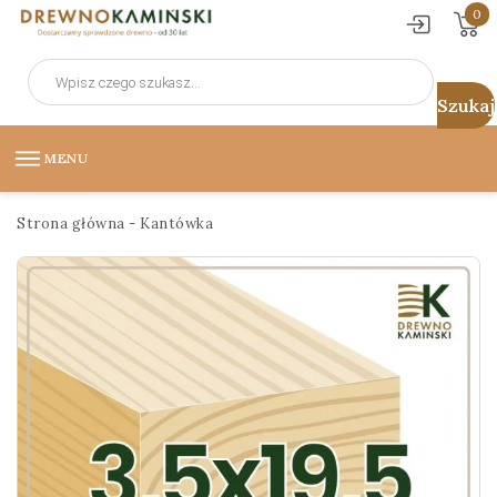
0
Wyszukiwarka
produktów
MENU
Strona główna
-
Kantówka