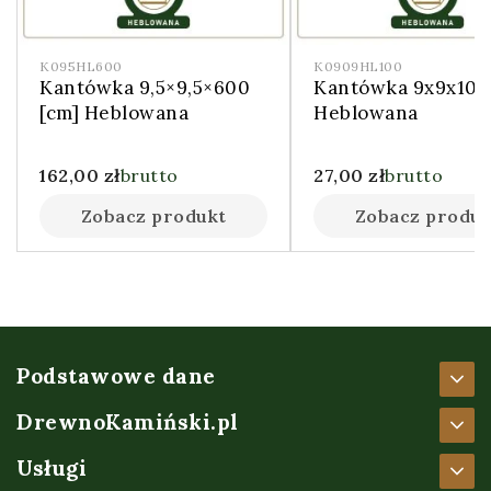
K095HL600
K0909HL100
Kantówka 9,5×9,5×600
Kantówka 9x9x100
[cm] Heblowana
Heblowana
162,00
zł
brutto
27,00
zł
brutto
Zobacz produkt
Zobacz produk
Podstawowe dane
DrewnoKamiński.pl
Usługi