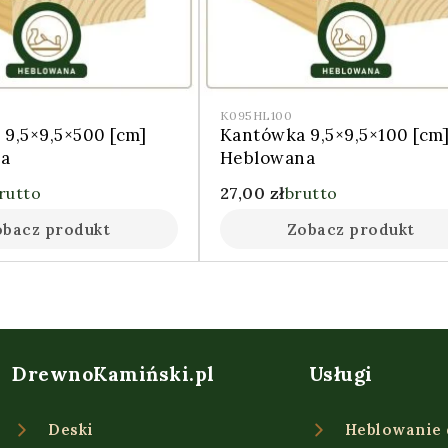
K095HL100
9,5×9,5×500 [cm]
Kantówka 9,5×9,5×100 [cm
a
Heblowana
rutto
27,00
zł
brutto
obacz produkt
Zobacz produkt
DrewnoKamiński.pl
Usługi
Deski
Heblowanie