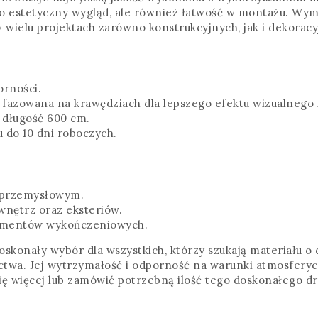
estetyczny wygląd, ale również łatwość w montażu. Wymia
 wielu projektach zarówno konstrukcyjnych, jak i dekoracy
orności.
 fazowana na krawędziach dla lepszego efektu wizualnego 
z długość 600 cm.
 do 10 dni roboczych.
 przemysłowym.
wnętrz oraz eksteriów.
lementów wykończeniowych.
oskonały wybór dla wszystkich, którzy szukają materiału o
a. Jej wytrzymałość i odporność na warunki atmosferyczn
się więcej lub zamówić potrzebną ilość tego doskonałego d