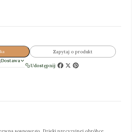
Zapytaj o produkt
yka
Dostawa
Udostępnij:
Facebook
X
Pinterest
rewna sosnowego. Dzięki precyzyjnej obróbce