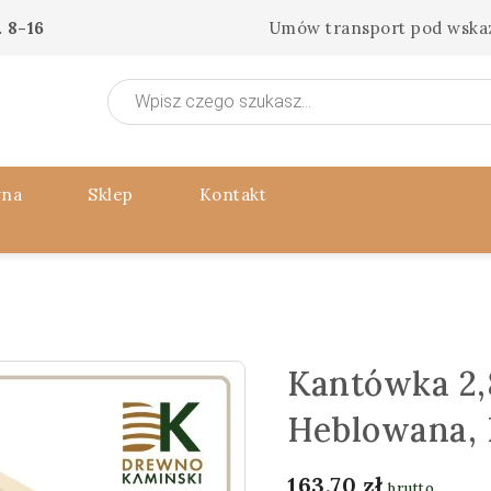
 8-16
Umów transport pod wska
Wyszukiwarka
produktów
wna
Sklep
Kontakt
Kantówka 2,
Heblowana,
163,70
zł
brutto