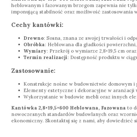
heblowanym i fazowanym brzegom zapewnia nie tylko 
imponującą stabilność oraz możliwość zastosowania w
Cechy kantówki:
Drewno
: Sosna, znana ze swojej trwałości i odp
Obróbka
: Heblowana dla gładkości powierzchni,
Wymiary
: Przekrój o wymiarze 2,8×19,5 cm ora
Termin realizacji
: Dostępność produktu w ciągu
Zastosowanie:
Konstrukcje nośne w budownictwie domowym i
Elementy estetyczne i dekoracyjne w aranżacji 
Wykorzystanie w budowie mebli oraz innych e
Kantówka 2,8×19,5×600 Heblowana, Fazowana
to d
nowoczesnych standardów budowlanych oraz wzornictw
ekonomiczny. Skontaktuj się z nami, aby dowiedzieć 