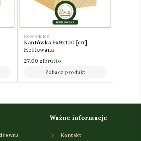
K0909HL100
]
Kantówka 9x9x100 [cm]
Heblowana
27,00
zł
brutto
Zobacz produkt
Ważne informacje
 drewna
Kontakt