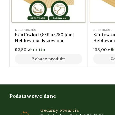
K095HRL250
K095HL500
Kantówka 9,5×9,5×250 [cm]
Kantówka 
Heblowana, Fazowana
Heblowan
92,50
zł
brutto
135,00
zł
b
Zobacz produkt
Z
Podstawowe dane
Godziny otwarcia