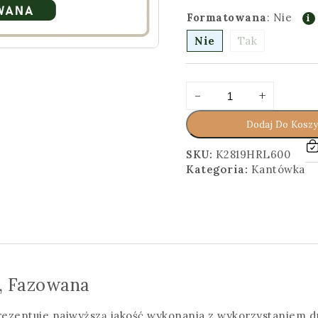
Formatowana
:
Nie
Nie
Tak
ilość
Alternative:
-
+
Kantówka
2,8x19,5x600
Dodaj Do Kosz
[cm]
Heblowana,
SKU:
K2819HRL600
Fazowana
Kategoria:
Kantówka
, Fazowana
ezentuje najwyższą jakość wykonania z wykorzystaniem d