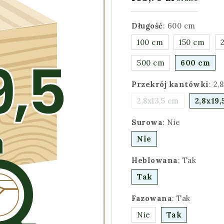
Długość
:
600 cm
100 cm
150 cm
500 cm
600 cm
Przekrój kantówki
:
2,
2,8x13,5 cm
2,8x19,
Surowa
:
Nie
Nie
Heblowana
:
Tak
Tak
Fazowana
:
Tak
Nie
Tak