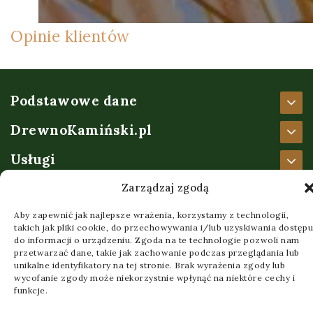
Opinie klientów
Podstawowe dane
DrewnoKamiński.pl
Usługi
Ważne informacje
Zarządzaj zgodą
Aby zapewnić jak najlepsze wrażenia, korzystamy z technologii,
© 2026 Created by
craftcontent.pl
&
speedyweb.pl
takich jak pliki cookie, do przechowywania i/lub uzyskiwania dostępu
do informacji o urządzeniu. Zgoda na te technologie pozwoli nam
przetwarzać dane, takie jak zachowanie podczas przeglądania lub
unikalne identyfikatory na tej stronie. Brak wyrażenia zgody lub
wycofanie zgody może niekorzystnie wpłynąć na niektóre cechy i
funkcje.