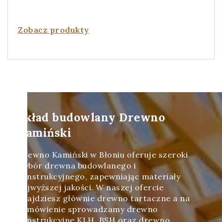
Zobacz produkty
Skład budowlany Drewno
Kamiński
Drewno Kamiński w Błoniu oferuje szeroki
wybór drewna budowlanego i
konstrukcyjnego, zapewniając materiały
najwyższej jakości. W naszej ofercie
znajdziesz głównie drewno tartaczne a na
zamówienie sprowadzamy drewno
konstrukcyjne KLH, BSH oraz drewno